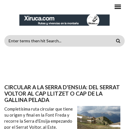
Pasar al contenido principal
FORMULARIO
DE
MENÚ PRINCIPAL
BÚSQUEDA
CIRCULAR A LA SERRA D'ENSIJA: DEL SERRAT
VOLTOR AL CAP LLITZET O CAP DE LA
GALLINA PELADA
Completísima ruta circular que tiene
su origen y final en la Font Freda y
recorre la Serra d'Ensija empezando
por el Serrat Voltor, al Este.