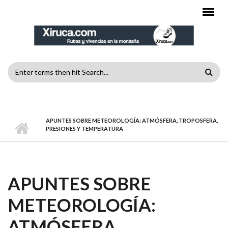
Pasar al contenido principal
FORMULARIO
DE
MENÚ PRINCIPAL
BÚSQUEDA
APUNTES SOBRE METEOROLOGÍA: ATMÓSFERA, TROPOSFERA,
PRESIONES Y TEMPERATURA
APUNTES SOBRE
METEOROLOGÍA:
ATMÓSFERA,