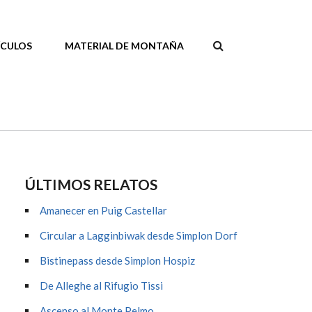
ÍCULOS
MATERIAL DE MONTAÑA
FORMULAR
DE
BÚSQUEDA
ÚLTIMOS RELATOS
Amanecer en Puig Castellar
Circular a Lagginbiwak desde Simplon Dorf
Bistinepass desde Simplon Hospiz
De Alleghe al Rifugio Tissi
Ascenso al Monte Pelmo