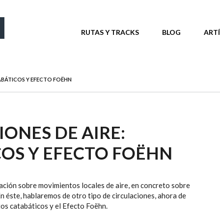
MENÚ PRINCIPAL
RUTAS Y TRACKS
BLOG
ART
ABÁTICOS Y EFECTO FOËHN
ONES DE AIRE:
COS Y EFECTO FOËHN
mación sobre movimientos locales de aire, en concreto sobre
En éste, hablaremos de otro tipo de circulaciones, ahora de
os catabáticos y el Efecto Foëhn.