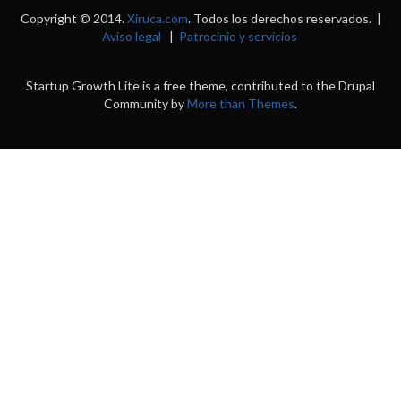
Copyright © 2014.
Xiruca.com
. Todos los derechos reservados. |
Aviso legal
|
Patrocinio y servicios
Startup Growth Lite is a free theme, contributed to the Drupal
Community by
More than Themes
.