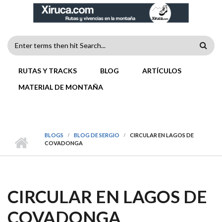
Pasar al contenido principal
FORMULARIO
DE
MENÚ PRINCIPAL
RUTAS Y TRACKS
BLOG
ARTÍCULOS
BÚSQUEDA
MATERIAL DE MONTAÑA
BLOGS
BLOG DE SERGIO
CIRCULAR EN LAGOS DE
COVADONGA
CIRCULAR EN LAGOS DE
COVADONGA