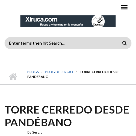
Pasar al contenido principal
FORMULARIO
DE
MENÚ PRINCIPAL
BÚSQUEDA
BLOGS
BLOG DE SERGIO
TORRE CERREDO DESDE
PANDÉBANO
TORRE CERREDO DESDE
PANDÉBANO
By
Sergio