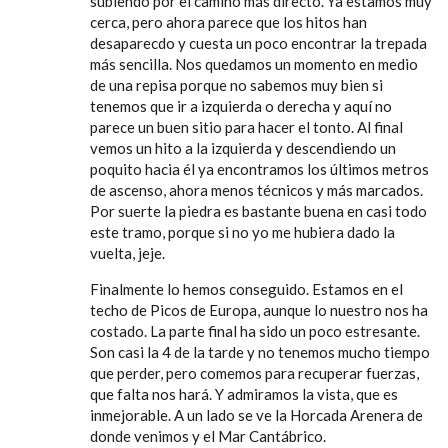
subiendo por el camino más directo. Ya estamos muy
cerca, pero ahora parece que los hitos han
desaparecdo y cuesta un poco encontrar la trepada
más sencilla. Nos quedamos un momento en medio
de una repisa porque no sabemos muy bien si
tenemos que ir a izquierda o derecha y aquí no
parece un buen sitio para hacer el tonto. Al final
vemos un hito a la izquierda y descendiendo un
poquito hacia él ya encontramos los últimos metros
de ascenso, ahora menos técnicos y más marcados.
Por suerte la piedra es bastante buena en casi todo
este tramo, porque si no yo me hubiera dado la
vuelta, jeje.
Finalmente lo hemos conseguido. Estamos en el
techo de Picos de Europa, aunque lo nuestro nos ha
costado. La parte final ha sido un poco estresante.
Son casi la 4 de la tarde y no tenemos mucho tiempo
que perder, pero comemos para recuperar fuerzas,
que falta nos hará. Y admiramos la vista, que es
inmejorable. A un lado se ve la Horcada Arenera de
donde venimos y el Mar Cantábrico.