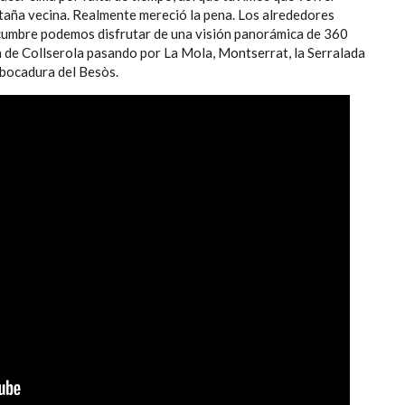
ntaña vecina. Realmente mereció la pena. Los alrededores
 cumbre podemos disfrutar de una visión panorámica de 360
 de Collserola pasando por La Mola, Montserrat, la Serralada
mbocadura del Besòs.