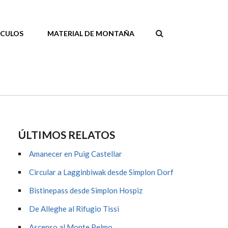
ÍCULOS
MATERIAL DE MONTAÑA
FORMULAR
DE
BÚSQUEDA
ÚLTIMOS RELATOS
Amanecer en Puig Castellar
Circular a Lagginbiwak desde Simplon Dorf
Bistinepass desde Simplon Hospiz
De Alleghe al Rifugio Tissi
Ascenso al Monte Pelmo