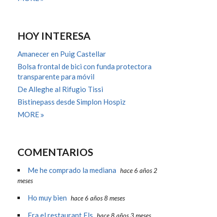
HOY INTERESA
Amanecer en Puig Castellar
Bolsa frontal de bici con funda protectora
transparente para móvil
De Alleghe al Rifugio Tissi
Bistinepass desde Simplon Hospiz
MORE
COMENTARIOS
Me he comprado la mediana
hace 6 años 2
meses
Ho muy bien
hace 6 años 8 meses
Era el restaurant Els
hace 8 años 3 meses