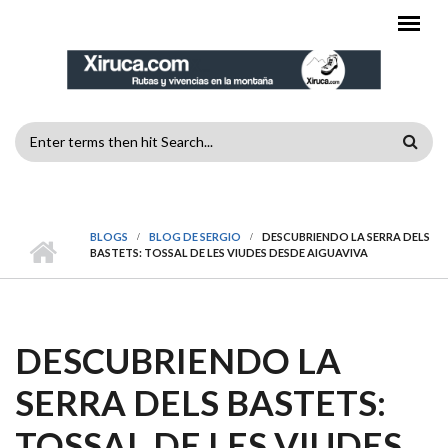
Pasar al contenido principal
FORMULARIO
DE
MENÚ PRINCIPAL
BÚSQUEDA
BLOGS
BLOG DE SERGIO
DESCUBRIENDO LA SERRA DELS
BASTETS: TOSSAL DE LES VIUDES DESDE AIGUAVIVA
DESCUBRIENDO LA
SERRA DELS BASTETS:
TOSSAL DE LES VIUDES