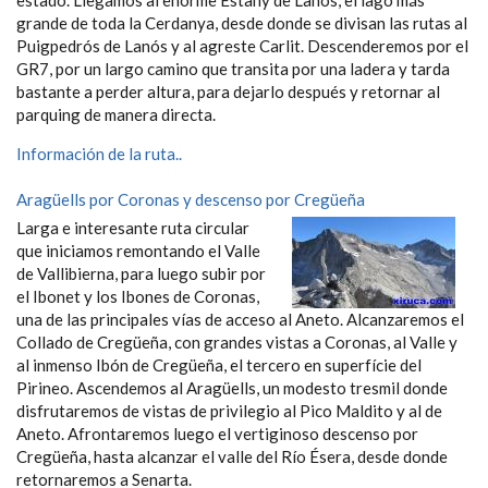
estado. Llegamos al enorme Estany de Lanós, el lago más
grande de toda la Cerdanya, desde donde se divisan las rutas al
Puigpedrós de Lanós y al agreste Carlit. Descenderemos por el
GR7, por un largo camino que transita por una ladera y tarda
bastante a perder altura, para dejarlo después y retornar al
parquing de manera directa.
Información de la ruta..
Aragüells por Coronas y descenso por Cregüeña
Larga e interesante ruta circular
que iniciamos remontando el Valle
de Vallibierna, para luego subir por
el Ibonet y los Ibones de Coronas,
una de las principales vías de acceso al Aneto. Alcanzaremos el
Collado de Cregüeña, con grandes vistas a Coronas, al Valle y
al inmenso Ibón de Cregüeña, el tercero en superfície del
Pirineo. Ascendemos al Aragüells, un modesto tresmil donde
disfrutaremos de vistas de privilegio al Pico Maldito y al de
Aneto. Afrontaremos luego el vertiginoso descenso por
Cregüeña, hasta alcanzar el valle del Río Ésera, desde donde
retornaremos a Senarta.