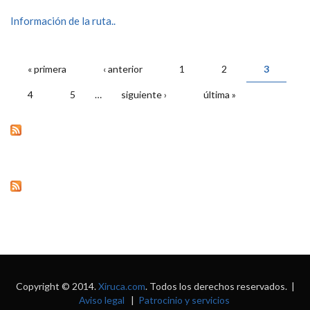
Información de la ruta..
PÁGINAS
« primera
‹ anterior
1
2
3
4
5
…
siguiente ›
última »
Copyright © 2014.
Xiruca.com
. Todos los derechos reservados. |
Aviso legal
|
Patrocinio y servicios