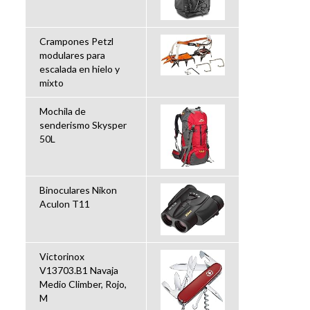
Crampones Petzl
modulares para
escalada en hielo y
mixto
Mochila de
senderismo Skysper
50L
Binoculares Nikon
Aculon T11
Victorinox
V13703.B1 Navaja
Medio Climber, Rojo,
M