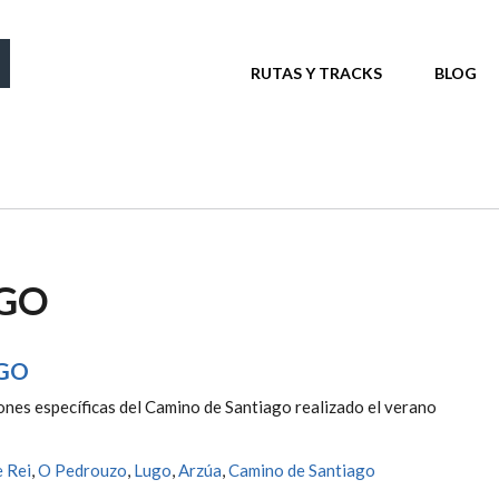
MENÚ PRINCIPAL
RUTAS Y TRACKS
BLOG
AGO
UGO
ones específicas del Camino de Santiago realizado el verano
e Rei
,
O Pedrouzo
,
Lugo
,
Arzúa
,
Camino de Santiago