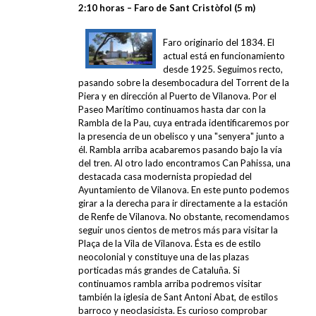
2:10 horas – Faro de Sant Cristòfol (5 m)
Faro originario del 1834
. El
actual está en funcionamiento
desde 1925. Seguimos recto,
pasando sobre la desembocadura del Torrent de la
Piera y en dirección al Puerto de Vilanova. Por el
Paseo Marítimo continuamos hasta dar con la
Rambla de la Pau, cuya entrada identificaremos por
la presencia de un obelisco y una "senyera" junto a
él. Rambla arriba acabaremos pasando bajo la vía
del tren. Al otro lado encontramos Can Pahissa, una
destacada casa modernista propiedad del
Ayuntamiento de Vilanova. En este punto podemos
girar a la derecha para ir directamente a la estación
de Renfe de Vilanova. No obstante, recomendamos
seguir unos cientos de metros más para visitar la
Plaça de la Vila de Vilanova. Ésta es de estilo
neocolonial y constituye una de las plazas
porticadas más grandes de Cataluña. Si
continuamos rambla arriba podremos visitar
también la iglesia de Sant Antoni Abat, de estilos
barroco y neoclasicista. Es curioso comprobar